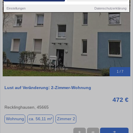
Einstellungen
Datenschutzerklärung
1 / 7
Lust auf Veränderung: 2-Zimmer-Wohnung
472 €
Recklinghausen, 45665
Wohnung
ca. 56,11 m²
Zimmer 2
★
➦
➜