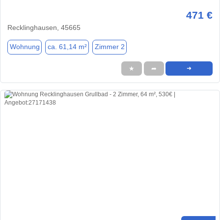
471 €
Recklinghausen, 45665
Wohnung
ca. 61,14 m²
Zimmer 2
★
➦
➜