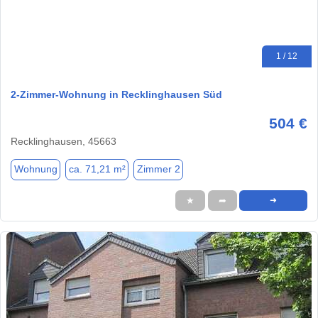
1 / 12
2-Zimmer-Wohnung in Recklinghausen Süd
504 €
Recklinghausen, 45663
Wohnung
ca. 71,21 m²
Zimmer 2
★
➦
➜