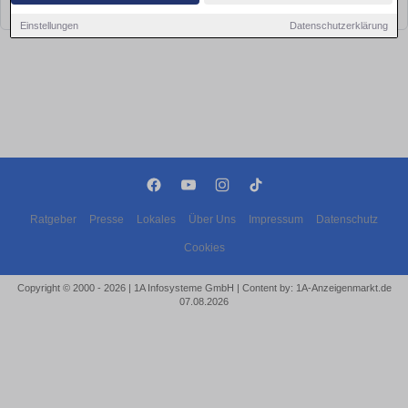
bald wieder vorbei!
Einstellungen
Datenschutzerklärung
Ratgeber
Presse
Lokales
Über Uns
Impressum
Datenschutz
Cookies
Copyright © 2000 - 2026 | 1A Infosysteme GmbH | Content by: 1A-Anzeigenmarkt.de
07.08.2026