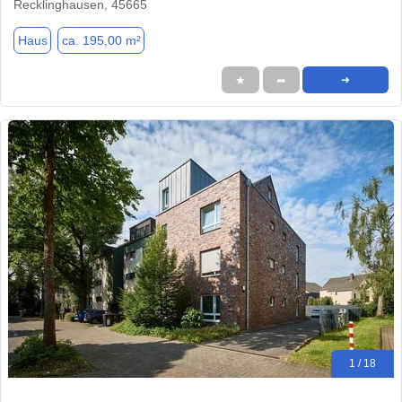
Recklinghausen, 45665
Haus
ca. 195,00 m²
★
➦
➜
1 / 18