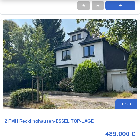
★
➦
➜
1 / 20
2 FMH Recklinghausen-ESSEL TOP-LAGE
489.000 €