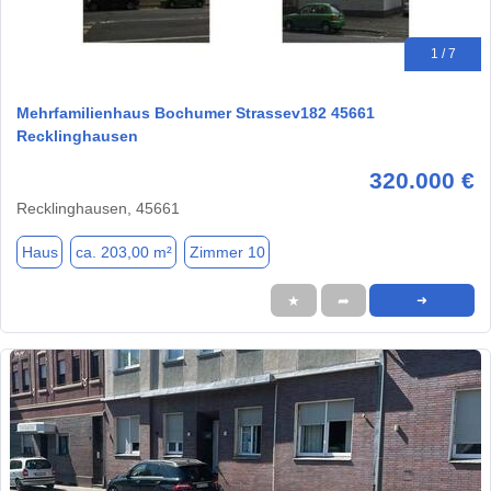
1 / 7
Mehrfamilienhaus Bochumer Strassev182 45661
Recklinghausen
320.000 €
Recklinghausen, 45661
Haus
ca. 203,00 m²
Zimmer 10
★
➦
➜