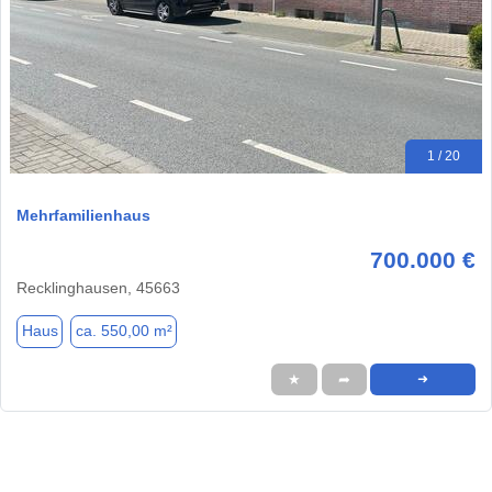
1 / 20
Mehrfamilienhaus
700.000 €
Recklinghausen, 45663
Haus
ca. 550,00 m²
★
➦
➜