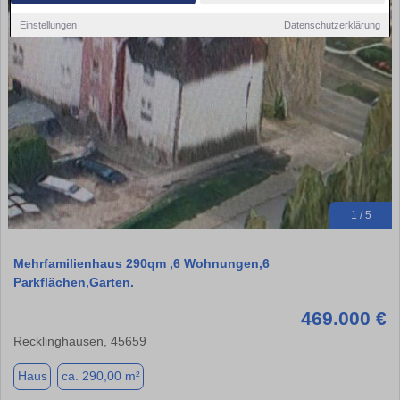
Einstellungen
Datenschutzerklärung
1 / 5
Mehrfamilienhaus 290qm ,6 Wohnungen,6
Parkflächen,Garten.
469.000 €
Recklinghausen, 45659
Haus
ca. 290,00 m²