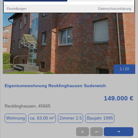
Einstellungen
Datenschutzerklärung
1 / 20
Eigentumswohnung Recklinghausen Suderwich
149.000 €
Recklinghausen, 45665
Wohnung
ca. 63,00 m²
Zimmer 2.5
Baujahr 1995
★
➦
➜