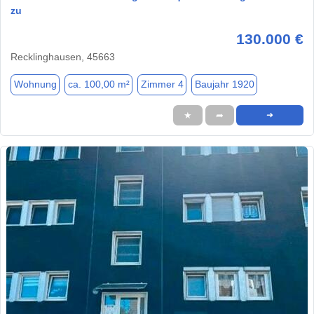
zu
130.000 €
Recklinghausen, 45663
Wohnung
ca. 100,00 m²
Zimmer 4
Baujahr 1920
★
➦
➜