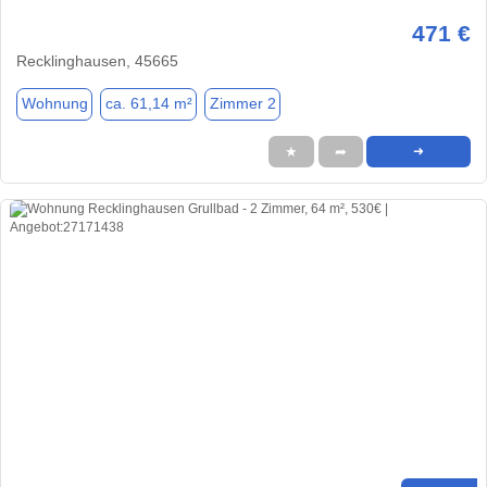
471 €
Recklinghausen, 45665
Wohnung
ca. 61,14 m²
Zimmer 2
★
➦
➜