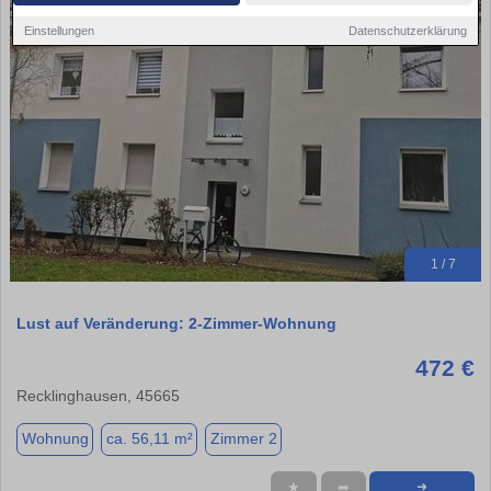
Einstellungen
Datenschutzerklärung
1 / 7
Lust auf Veränderung: 2-Zimmer-Wohnung
472 €
Recklinghausen, 45665
Wohnung
ca. 56,11 m²
Zimmer 2
★
➦
➜