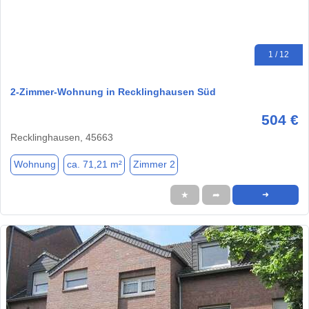
1 / 12
2-Zimmer-Wohnung in Recklinghausen Süd
504 €
Recklinghausen, 45663
Wohnung
ca. 71,21 m²
Zimmer 2
★
➦
➜