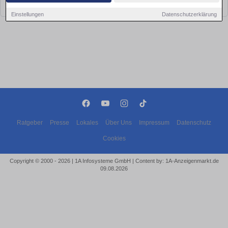
bald wieder vorbei!
Einstellungen
Datenschutzerklärung
Ratgeber
Presse
Lokales
Über Uns
Impressum
Datenschutz
Cookies
Copyright © 2000 - 2026 | 1A Infosysteme GmbH | Content by: 1A-Anzeigenmarkt.de
09.08.2026