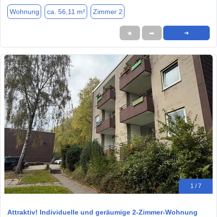
Wohnung
ca. 56,11 m²
Zimmer 2
★
➦
➜
1 / 7
Attraktiv! Individuelle und geräumige 2-Zimmer-Wohnung