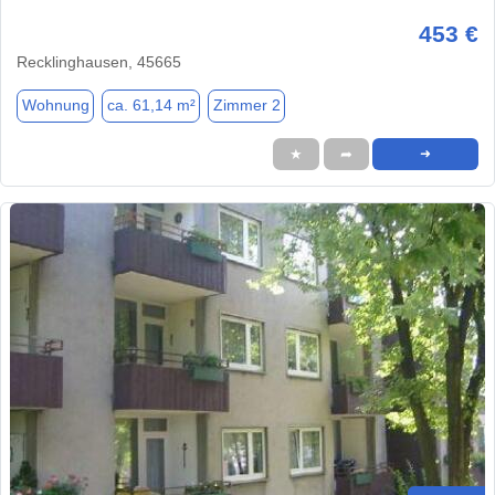
453 €
Recklinghausen, 45665
Wohnung
ca. 61,14 m²
Zimmer 2
★
➦
➜