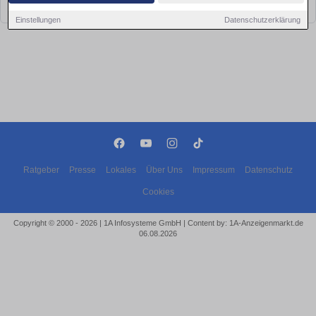
bald wieder vorbei!
Einstellungen
Datenschutzerklärung
Ratgeber
Presse
Lokales
Über Uns
Impressum
Datenschutz
Cookies
Copyright © 2000 - 2026 | 1A Infosysteme GmbH | Content by: 1A-Anzeigenmarkt.de
06.08.2026