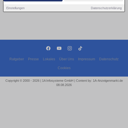
Einstellungen
Datenschutzerklärung
Ratgeber
Presse
Lokales
Über Uns
Impressum
Datenschutz
Cookies
Copyright © 2000 - 2026 | 1A Infosysteme GmbH | Content by: 1A-Anzeigenmarkt.de
08.08.2026