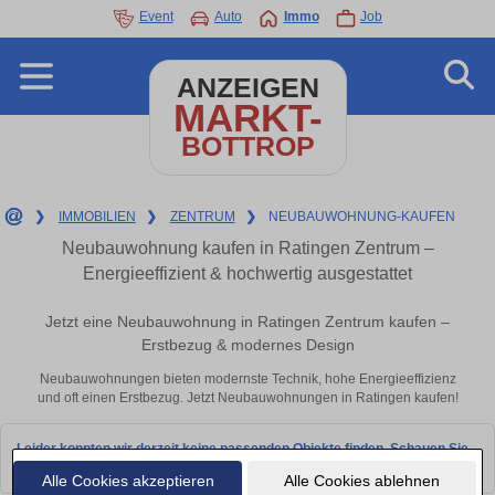
Event
Auto
Immo
Job
ANZEIGEN
MARKT-
BOTTROP
❯
IMMOBILIEN
❯
ZENTRUM
❯
NEUBAUWOHNUNG-KAUFEN
Neubauwohnung kaufen in Ratingen Zentrum –
Energieeffizient & hochwertig ausgestattet
Jetzt eine Neubauwohnung in Ratingen Zentrum kaufen –
Erstbezug & modernes Design
Neubauwohnungen bieten modernste Technik, hohe Energieeffizienz
und oft einen Erstbezug. Jetzt Neubauwohnungen in Ratingen kaufen!
Leider konnten wir derzeit keine passenden Objekte finden. Schauen Sie
bald wieder vorbei!
Alle Cookies akzeptieren
Alle Cookies ablehnen