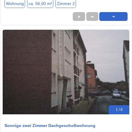
Wohnung
ca. 56,00 m²
Zimmer 2
★
➦
➜
1 / 8
Sonnige zwei Zimmer Dachgeschoßwohnung