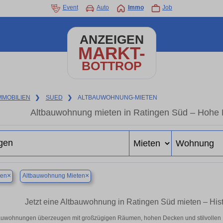
Event
Auto
Immo
Job
ANZEIGEN
MARKT-
BOTTROP
MMOBILIEN
❯
SUED
❯
ALTBAUWOHNUNG-MIETEN
Altbauwohnung mieten in Ratingen Süd – Hohe D
×
×
gen
Altbauwohnung Mieten
Jetzt eine Altbauwohnung in Ratingen Süd mieten – His
auwohnungen überzeugen mit großzügigen Räumen, hohen Decken und stilvollen Det