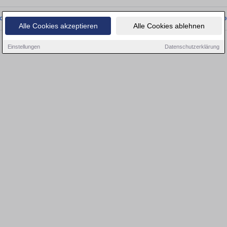
onnten wir derzeit keine passenden Objekte finden. Schauen Sie bald wieder vo
Alle Cookies akzeptieren
Alle Cookies ablehnen
Einstellungen
Datenschutzerklärung