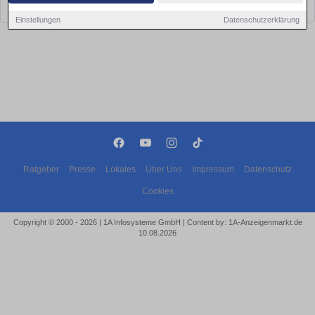
bald wieder vorbei!
Einstellungen
Datenschutzerklärung
Ratgeber
Presse
Lokales
Über Uns
Impressum
Datenschutz
Cookies
Copyright © 2000 - 2026 | 1A Infosysteme GmbH | Content by: 1A-Anzeigenmarkt.de
10.08.2026