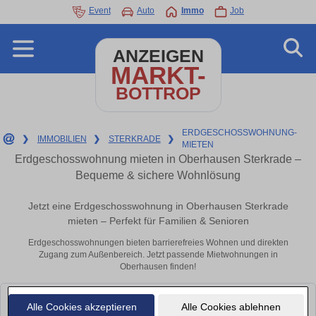
Event
Auto
Immo
Job
ANZEIGEN
MARKT-
BOTTROP
ERDGESCHOSSWOHNUNG-
❯
IMMOBILIEN
❯
STERKRADE
❯
MIETEN
Erdgeschosswohnung mieten in Oberhausen Sterkrade –
Bequeme & sichere Wohnlösung
Jetzt eine Erdgeschosswohnung in Oberhausen Sterkrade
mieten – Perfekt für Familien & Senioren
Erdgeschosswohnungen bieten barrierefreies Wohnen und direkten
Zugang zum Außenbereich. Jetzt passende Mietwohnungen in
Oberhausen finden!
Leider konnten wir derzeit keine passenden Objekte finden. Schauen Sie
Alle Cookies akzeptieren
Alle Cookies ablehnen
bald wieder vorbei!