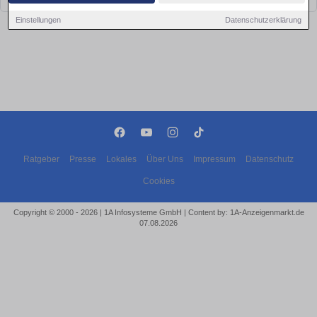
Einstellungen
Datenschutzerklärung
Ratgeber
Presse
Lokales
Über Uns
Impressum
Datenschutz
Cookies
Copyright © 2000 - 2026 | 1A Infosysteme GmbH | Content by: 1A-Anzeigenmarkt.de
07.08.2026