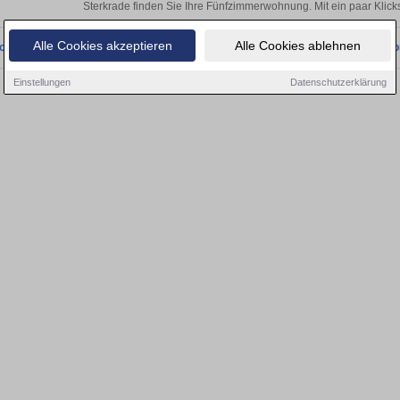
Sterkrade finden Sie Ihre Fünfzimmerwohnung. Mit ein paar Klic
Alle Cookies akzeptieren
Alle Cookies ablehnen
onnten wir derzeit keine passenden Objekte finden. Schauen Sie bald wieder vo
Einstellungen
Datenschutzerklärung