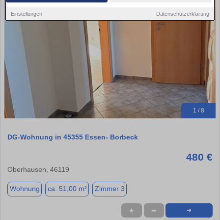
Einstellungen
Datenschutzerklärung
1 / 8
DG-Wohnung in 45355 Essen- Borbeck
480 €
Oberhausen, 46119
Wohnung
ca. 51,00 m²
Zimmer 3
★
➦
➜