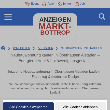
Event
Auto
Immo
Job
ANZEIGEN
MARKT-
BOTTROP
❯
IMMOBILIEN
❯
ALSTADEN
❯
NEUBAUWOHNUNG-KAUFEN
Neubauwohnung kaufen in Oberhausen Alstaden –
Energieeffizient & hochwertig ausgestattet
Jetzt eine Neubauwohnung in Oberhausen Alstaden kaufen –
Erstbezug & modernes Design
Neubauwohnungen bieten modernste Technik, hohe Energieeffizienz
und oft einen Erstbezug. Jetzt Neubauwohnungen in Oberhausen
kaufen!
Leider konnten wir derzeit keine passenden Objekte finden. Schauen Sie
Alle Cookies akzeptieren
Alle Cookies ablehnen
bald wieder vorbei!