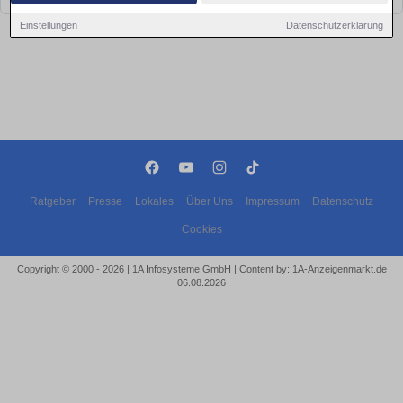
Einstellungen
Datenschutzerklärung
Ratgeber
Presse
Lokales
Über Uns
Impressum
Datenschutz
Cookies
Copyright © 2000 - 2026 | 1A Infosysteme GmbH | Content by: 1A-Anzeigenmarkt.de
06.08.2026