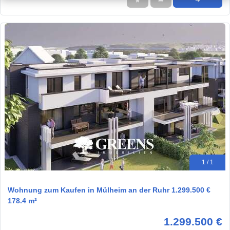
★
➦
➜
1 / 1
Wohnung zum Kaufen in Mülheim an der Ruhr 1.299.500 €
178.4 m²
1.299.500 €