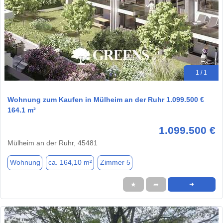
1 / 1
Wohnung zum Kaufen in Mülheim an der Ruhr 1.099.500 €
164.1 m²
1.099.500 €
Mülheim an der Ruhr, 45481
Wohnung
ca. 164,10 m²
Zimmer 5
★
➦
➜