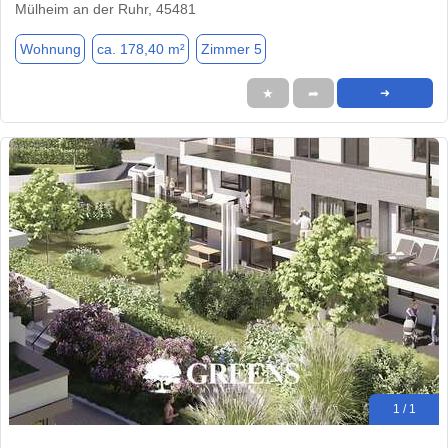
Mülheim an der Ruhr, 45481
Wohnung
ca. 178,40 m²
Zimmer 5
★
➦
➜
1 / 1