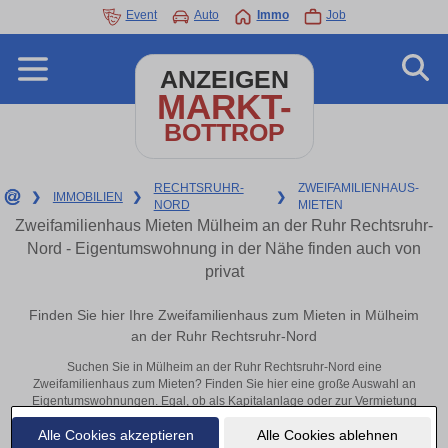
Event
Auto
Immo
Job
ANZEIGEN
MARKT-
BOTTROP
RECHTSRUHR-
ZWEIFAMILIENHAUS-
❯
IMMOBILIEN
❯
❯
NORD
MIETEN
Zweifamilienhaus Mieten Mülheim an der Ruhr Rechtsruhr-
Nord - Eigentumswohnung in der Nähe finden auch von
privat
Finden Sie hier Ihre Zweifamilienhaus zum Mieten in Mülheim
an der Ruhr Rechtsruhr-Nord
Suchen Sie in Mülheim an der Ruhr Rechtsruhr-Nord eine
Zweifamilienhaus zum Mieten? Finden Sie hier eine große Auswahl an
Eigentumswohnungen. Egal, ob als Kapitalanlage oder zur Vermietung
– hier finden Sie Ihre Immobilie in Mülheim an der Ruhr Rechtsruhr-
Alle Cookies akzeptieren
Alle Cookies ablehnen
Nord oder in der Nähe.