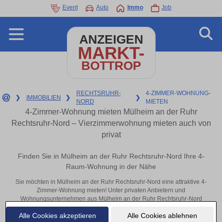
Event
Auto
Immo
Job
ANZEIGEN
MARKT-
BOTTROP
RECHTSRUHR-
4-ZIMMER-WOHNUNG-
❯
IMMOBILIEN
❯
❯
NORD
MIETEN
4-Zimmer-Wohnung mieten Mülheim an der Ruhr
Rechtsruhr-Nord – Vierzimmerwohnung mieten auch von
privat
Finden Sie in Mülheim an der Ruhr Rechtsruhr-Nord Ihre 4-
Raum-Wohnung in der Nähe
Sie möchten in Mülheim an der Ruhr Rechtsruhr-Nord eine attraktive 4-
Zimmer-Wohnung mieten! Unter privaten Anbietern und
Wohnungsunternehmen aus Mülheim an der Ruhr Rechtsruhr-Nord
finden Sie Ihre Vierzimmerwohnung. Mit ein paar Klicks zu Ihrer 4-
Alle Cookies akzeptieren
Alle Cookies ablehnen
Raum-Wohnung in der Nähe.