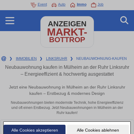
Event
Auto
Immo
Job
ANZEIGEN
MARKT-
BOTTROP
❯
IMMOBILIEN
❯
LINKSRUHR
❯
NEUBAUWOHNUNG-KAUFEN
Neubauwohnung kaufen in Mülheim an der Ruhr Linksruhr
– Energieeffizient & hochwertig ausgestattet
Jetzt eine Neubauwohnung in Mülheim an der Ruhr Linksruhr
kaufen – Erstbezug & modernes Design
Neubauwohnungen bieten modernste Technik, hohe Energieeffizienz
und oft einen Erstbezug. Jetzt Neubauwohnungen in Mülheim an der
Ruhr kaufen!
Leider konnten wir derzeit keine passenden Objekte finden. Schauen Sie
Alle Cookies akzeptieren
Alle Cookies ablehnen
bald wieder vorbei!