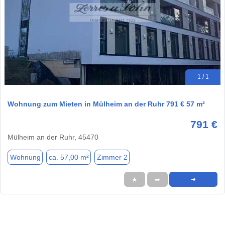
1 / 1
Wohnung zum Mieten in Mülheim an der Ruhr 791 € 57 m²
791 €
Mülheim an der Ruhr, 45470
Wohnung
ca. 57,00 m²
Zimmer 2
★
➦
➜