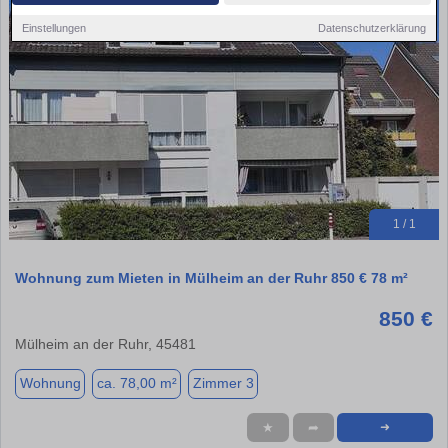
Einstellungen
Datenschutzerklärung
1 / 1
Wohnung zum Mieten in Mülheim an der Ruhr 850 € 78 m²
850 €
Mülheim an der Ruhr, 45481
Wohnung
ca. 78,00 m²
Zimmer 3
★
➦
➜