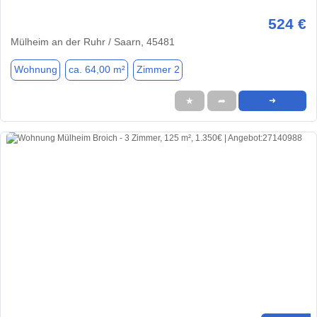
524 €
Mülheim an der Ruhr / Saarn, 45481
Wohnung
ca. 64,00 m²
Zimmer 2
★
➦
➜