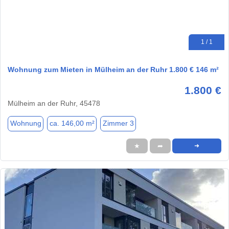
1 / 1
Wohnung zum Mieten in Mülheim an der Ruhr 1.800 € 146 m²
1.800 €
Mülheim an der Ruhr, 45478
Wohnung
ca. 146,00 m²
Zimmer 3
★
➦
➜