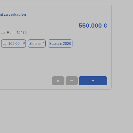
t zu verkaufen
550.000 €
 der Ruhr, 45475
ca. 102,00 m²
Zimmer 4
Baujahr 2026
★
➦
➜