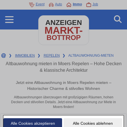
Event
Auto
Immo
Job
ANZEIGEN
MARKT-
BOTTROP
❯
IMMOBILIEN
❯
REPELEN
❯
ALTBAUWOHNUNG-MIETEN
Altbauwohnung mieten in Moers Repelen – Hohe Decken
& klassische Architektur
Jetzt eine Altbauwohnung in Moers Repelen mieten –
Historischer Charme & stilvolles Wohnen
Altbauwohnungen überzeugen mit großzügigen Räumen, hohen
Decken und stilvollen Details. Jetzt eine Altbauwohnung zur Miete in
Moers finden!
Leider konnten wir derzeit keine passenden Objekte finden. Schauen Sie
Alle Cookies akzeptieren
Alle Cookies ablehnen
bald wieder vorbei!