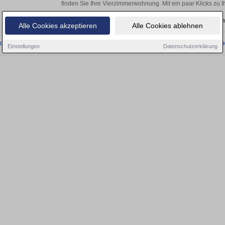
finden Sie Ihre Vierzimmerwohnung. Mit ein paar Klicks zu
Aktuelle Wohnung zum m
Alle Cookies akzeptieren
Alle Cookies ablehnen
onnten wir derzeit keine passenden Objekte finden. Schauen Sie bald wieder vo
Einstellungen
Datenschutzerklärung