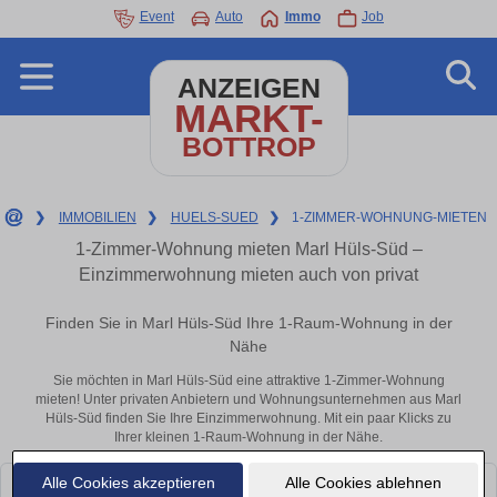
Event
Auto
Immo
Job
ANZEIGEN
MARKT-
BOTTROP
❯
IMMOBILIEN
❯
HUELS-SUED
❯
1-ZIMMER-WOHNUNG-MIETEN
1-Zimmer-Wohnung mieten Marl Hüls-Süd –
Einzimmerwohnung mieten auch von privat
Finden Sie in Marl Hüls-Süd Ihre 1-Raum-Wohnung in der
Nähe
Sie möchten in Marl Hüls-Süd eine attraktive 1-Zimmer-Wohnung
mieten! Unter privaten Anbietern und Wohnungsunternehmen aus Marl
Hüls-Süd finden Sie Ihre Einzimmerwohnung. Mit ein paar Klicks zu
Ihrer kleinen 1-Raum-Wohnung in der Nähe.
Alle Cookies akzeptieren
Alle Cookies ablehnen
Leider konnten wir derzeit keine passenden Objekte finden. Schauen Sie