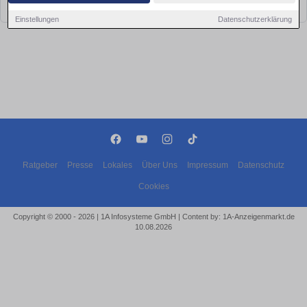
bald wieder vorbei!
Einstellungen
Datenschutzerklärung
Ratgeber
Presse
Lokales
Über Uns
Impressum
Datenschutz
Cookies
Copyright © 2000 - 2026 | 1A Infosysteme GmbH | Content by: 1A-Anzeigenmarkt.de
10.08.2026