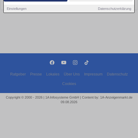
bald wieder vorbei!
Einstellungen
Datenschutzerklärung
Ratgeber
Presse
Lokales
Über Uns
Impressum
Datenschutz
Cookies
Copyright © 2000 - 2026 | 1A Infosysteme GmbH | Content by: 1A-Anzeigenmarkt.de
09.08.2026