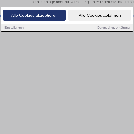
Kapitalanlage oder zur Vermietung – hier finden Sie Ihre Immob
Alle Cookies akzeptieren
Alle Cookies ablehnen
onnten wir derzeit keine passenden Objekte finden. Schauen Sie bald wieder vo
Einstellungen
Datenschutzerklärung