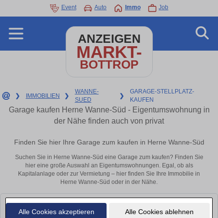
Event
Auto
Immo
Job
ANZEIGEN
MARKT-
BOTTROP
WANNE-
GARAGE-STELLPLATZ-
❯
IMMOBILIEN
❯
❯
SUED
KAUFEN
Garage kaufen Herne Wanne-Süd - Eigentumswohnung in
der Nähe finden auch von privat
Finden Sie hier Ihre Garage zum kaufen in Herne Wanne-Süd
Suchen Sie in Herne Wanne-Süd eine Garage zum kaufen? Finden Sie
hier eine große Auswahl an Eigentumswohnungen. Egal, ob als
Kapitalanlage oder zur Vermietung – hier finden Sie Ihre Immobilie in
Herne Wanne-Süd oder in der Nähe.
Leider konnten wir derzeit keine passenden Objekte finden. Schauen Sie
Alle Cookies akzeptieren
Alle Cookies ablehnen
bald wieder vorbei!