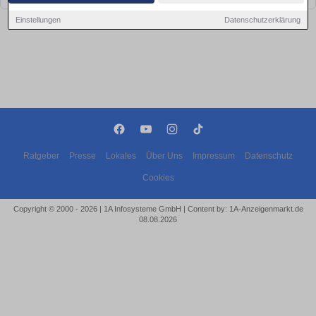
Einstellungen
Datenschutzerklärung
Ratgeber
Presse
Lokales
Über Uns
Impressum
Datenschutz
Cookies
Copyright © 2000 - 2026 | 1A Infosysteme GmbH | Content by: 1A-Anzeigenmarkt.de
08.08.2026