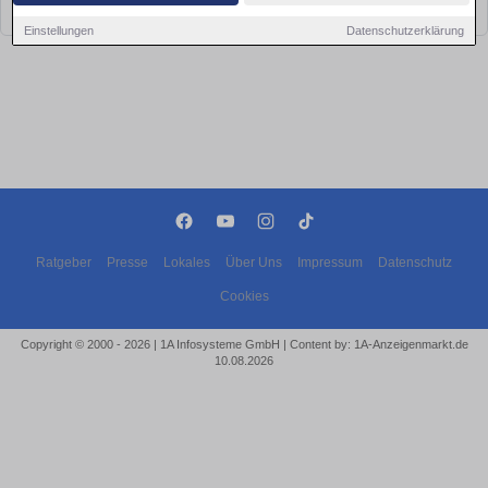
bald wieder vorbei!
Einstellungen
Datenschutzerklärung
Ratgeber
Presse
Lokales
Über Uns
Impressum
Datenschutz
Cookies
Copyright © 2000 - 2026 | 1A Infosysteme GmbH | Content by: 1A-Anzeigenmarkt.de
10.08.2026