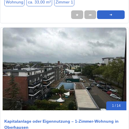
Wohnung
ca. 33,00 m²
Zimmer 1
★
➦
➜
1 / 14
Kapitalanlage oder Eigennutzung – 1-Zimmer-Wohnung in
Oberhausen