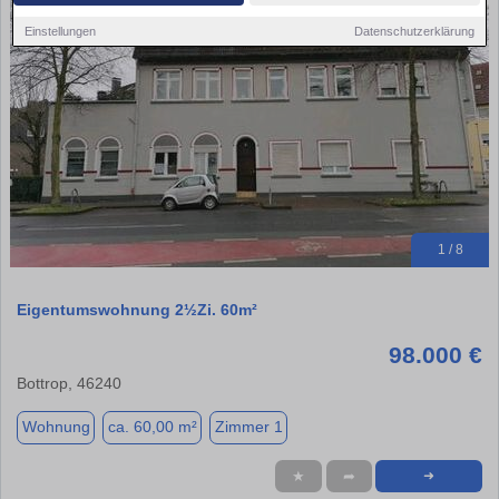
Einstellungen
Datenschutzerklärung
1 / 8
Eigentumswohnung 2½Zi. 60m²
98.000 €
Bottrop, 46240
Wohnung
ca. 60,00 m²
Zimmer 1
★
➦
➜