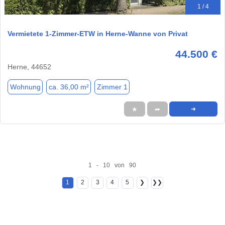
1 / 4
Vermietete 1-Zimmer-ETW in Herne-Wanne von Privat
44.500 €
Herne, 44652
Wohnung
ca. 36,00 m²
Zimmer 1
★
➦
➜
1 - 10 von 90
1
2
3
4
5
❯
❯❯