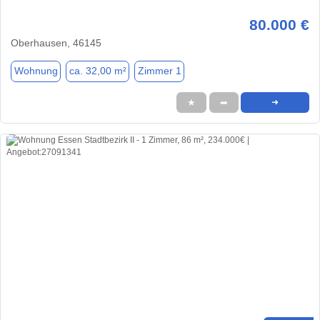
80.000 €
Oberhausen, 46145
Wohnung
ca. 32,00 m²
Zimmer 1
★
➦
➜