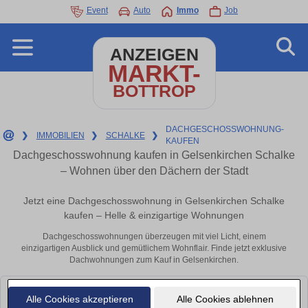
Event
Auto
Immo
Job
ANZEIGEN
MARKT-
BOTTROP
DACHGESCHOSSWOHNUNG-
❯
IMMOBILIEN
❯
SCHALKE
❯
KAUFEN
Dachgeschosswohnung kaufen in Gelsenkirchen Schalke
– Wohnen über den Dächern der Stadt
Jetzt eine Dachgeschosswohnung in Gelsenkirchen Schalke
kaufen – Helle & einzigartige Wohnungen
Dachgeschosswohnungen überzeugen mit viel Licht, einem
einzigartigen Ausblick und gemütlichem Wohnflair. Finde jetzt exklusive
Dachwohnungen zum Kauf in Gelsenkirchen.
Leider konnten wir derzeit keine passenden Objekte finden. Schauen Sie
Alle Cookies akzeptieren
Alle Cookies ablehnen
bald wieder vorbei!