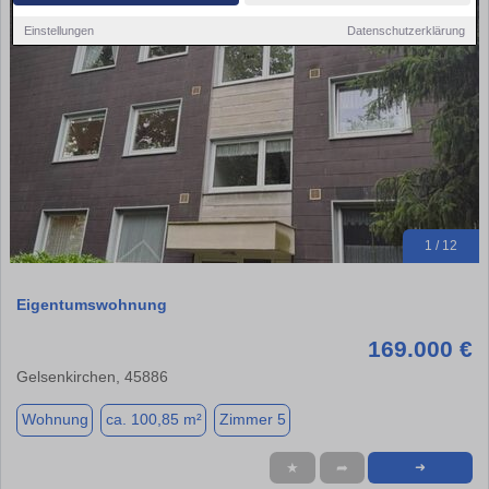
Einstellungen
Datenschutzerklärung
1 / 12
Eigentumswohnung
169.000 €
Gelsenkirchen, 45886
Wohnung
ca. 100,85 m²
Zimmer 5
★
➦
➜