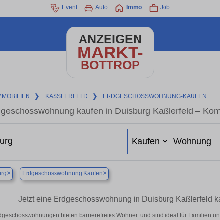
Event
Auto
Immo
Job
ANZEIGEN
MARKT-
BOTTROP
MMOBILIEN
❯
KASSLERFELD
❯
ERDGESCHOSSWOHNUNG-KAUFEN
geschosswohnung kaufen in Duisburg Kaßlerfeld – Komf
×
×
urg
Erdgeschosswohnung Kaufen
Jetzt eine Erdgeschosswohnung in Duisburg Kaßlerfeld kau
dgeschosswohnungen bieten barrierefreies Wohnen und sind ideal für Familien un