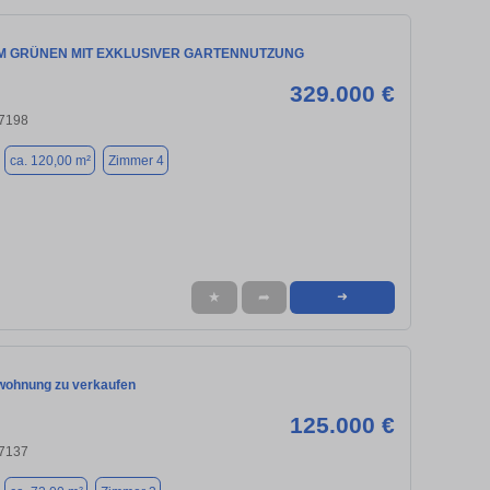
M GRÜNEN MIT EXKLUSIVER GARTENNUTZUNG
329.000 €
47198
ca. 120,00 m²
Zimmer 4
★
➦
➜
wohnung zu verkaufen
125.000 €
47137