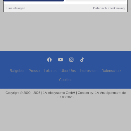
bald wieder vorbei!
Einstellungen
Datenschutzerklärung
Ratgeber
Presse
Lokales
Über Uns
Impressum
Datenschutz
Cookies
Copyright © 2000 - 2026 | 1A Infosysteme GmbH | Content by: 1A-Anzeigenmarkt.de
07.08.2026