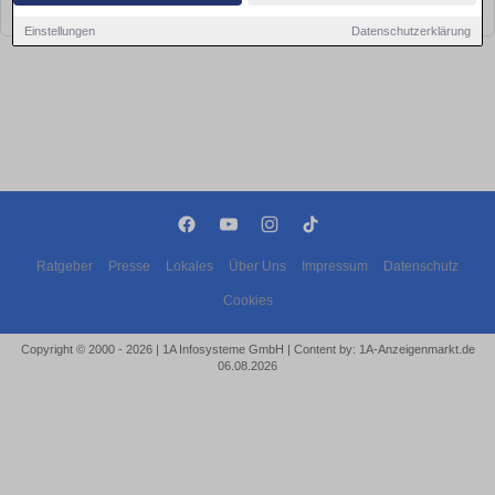
bald wieder vorbei!
Einstellungen
Datenschutzerklärung
Ratgeber
Presse
Lokales
Über Uns
Impressum
Datenschutz
Cookies
Copyright © 2000 - 2026 | 1A Infosysteme GmbH | Content by: 1A-Anzeigenmarkt.de
06.08.2026