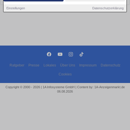
Einstellungen
Datenschutzerklärung
Ratgeber
Presse
Lokales
Über Uns
Impressum
Datenschutz
Cookies
Copyright © 2000 - 2026 | 1A Infosysteme GmbH | Content by: 1A-Anzeigenmarkt.de
06.08.2026