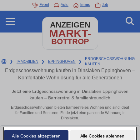
Event
Auto
Immo
Job
ANZEIGEN
MARKT-
BOTTROP
ERDGESCHOSSWOHNUNG-
❯
IMMOBILIEN
❯
EPPINGHOVEN
❯
KAUFEN
Erdgeschosswohnung kaufen in Dinslaken Eppinghoven –
Komfortable Wohnlösung für alle Generationen
Jetzt eine Erdgeschosswohnung in Dinslaken Eppinghoven
kaufen – Barrierefrei & familienfreundlich
Erdgeschosswohnungen bieten barrierefreies Wohnen und sind ideal
für Familien und Senioren. Finde jetzt eine passende Wohnung in
Dinslaken.
Leider konnten wir derzeit keine passenden Objekte finden. Schauen Sie
Alle Cookies akzeptieren
Alle Cookies ablehnen
bald wieder vorbei!