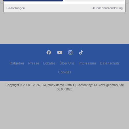
Einstellungen
Datenschutzerklärung
Ratgeber
Presse
Lokales
Über Uns
Impressum
Datenschutz
Cookies
Copyright © 2000 - 2026 | 1A Infosysteme GmbH | Content by: 1A-Anzeigenmarkt.de
08.08.2026