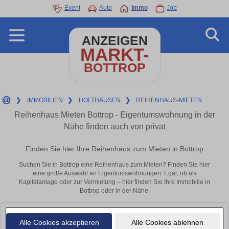
Event
Auto
Immo
Job
ANZEIGEN
MARKT-
BOTTROP
❯
IMMOBILIEN
❯
HOLTHAUSEN
❯
REIHENHAUS-MIETEN
Reihenhaus Mieten Bottrop - Eigentumswohnung in der
Nähe finden auch von privat
Finden Sie hier Ihre Reihenhaus zum Mieten in Bottrop
Suchen Sie in Bottrop eine Reihenhaus zum Mieten? Finden Sie hier
eine große Auswahl an Eigentumswohnungen. Egal, ob als
Kapitalanlage oder zur Vermietung – hier finden Sie Ihre Immobilie in
Bottrop oder in der Nähe.
Leider konnten wir derzeit keine passenden Objekte finden. Schauen Sie
Alle Cookies akzeptieren
Alle Cookies ablehnen
bald wieder vorbei!