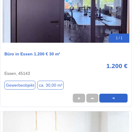
1 / 1
Büro in Essen 1.200 € 30 m²
1.200 €
Essen, 45143
Gewerbeobjekt
ca. 30,00 m²
★
➦
➜