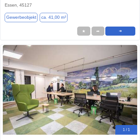
Essen, 45127
Gewerbeobjekt
ca. 41,00 m²
★
➦
➜
1 / 1