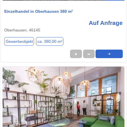
Einzelhandel in Oberhausen 380 m²
Auf Anfrage
Oberhausen, 46145
Gewerbeobjekt
ca. 380,00 m²
★
➦
➜