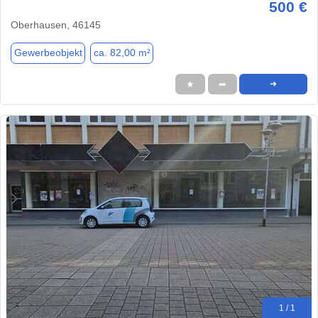
500 €
Oberhausen, 46145
Gewerbeobjekt
ca. 82,00 m²
★
➦
➜
1 / 1