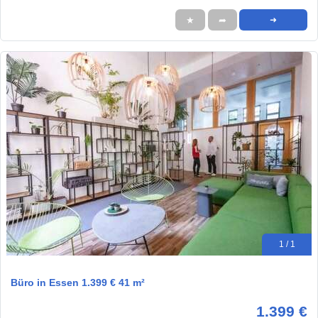
★
➦
➜
1 / 1
Büro in Essen 1.399 € 41 m²
1.399 €