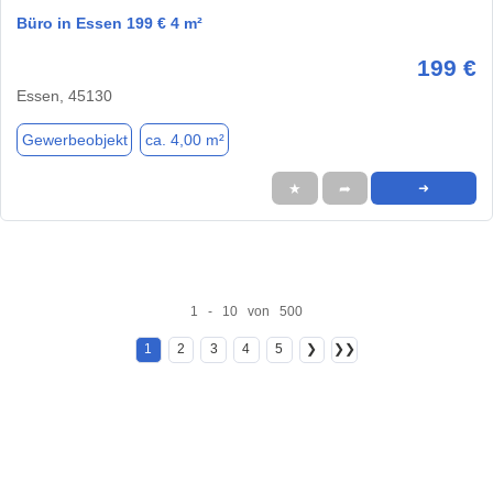
Büro in Essen 199 € 4 m²
199 €
Essen, 45130
Gewerbeobjekt
ca. 4,00 m²
★
➦
➜
1 - 10 von 500
1
2
3
4
5
❯
❯❯