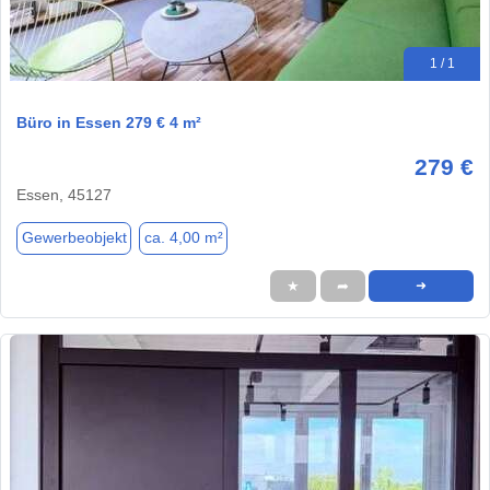
1 / 1
Büro in Essen 279 € 4 m²
279 €
Essen, 45127
Gewerbeobjekt
ca. 4,00 m²
★
➦
➜