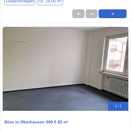
Gewerbeobjekt
ca. 29,00 m²
★
➦
➜
1 / 1
Büro in Oberhausen 500 € 82 m²