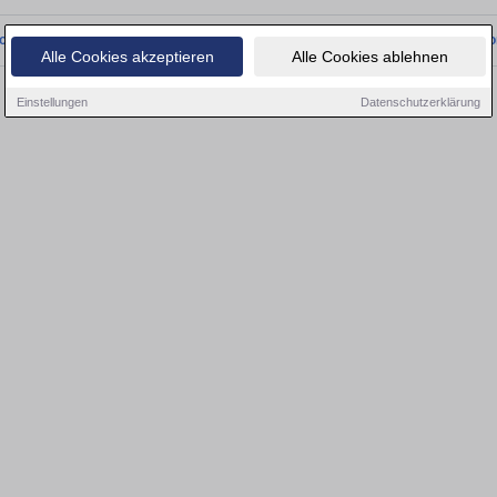
onnten wir derzeit keine passenden Objekte finden. Schauen Sie bald wieder vo
Alle Cookies akzeptieren
Alle Cookies ablehnen
Einstellungen
Datenschutzerklärung