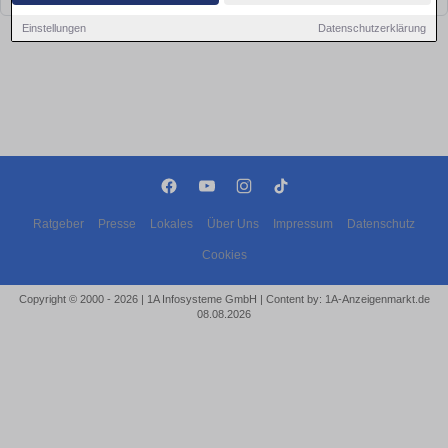
Einstellungen
Datenschutzerklärung
Ratgeber
Presse
Lokales
Über Uns
Impressum
Datenschutz
Cookies
Copyright © 2000 - 2026 | 1A Infosysteme GmbH | Content by: 1A-Anzeigenmarkt.de
08.08.2026