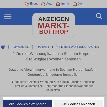
Event
Auto
Immo
Job
ANZEIGEN
MARKT-
BOTTROP
❯
IMMOBILIEN
❯
HARPEN
❯
4-ZIMMER-WOHNUNG-KAUFEN
4-Zimmer-Wohnung kaufen in Bochum Harpen –
Großzügiges Wohnen genießen
Jetzt eine Vierzimmerwohnung in Bochum Harpen kaufen –
Geräumige & moderne Immobilien
Finde eine 4-Zimmer-Wohnung zum Kauf in Bochum! Perfekt für
Familien & Homeoffice – jetzt moderne Eigentumswohnungen
entdecken.
Leider konnten wir derzeit keine passenden Objekte finden. Schauen Sie
Alle Cookies akzeptieren
Alle Cookies ablehnen
bald wieder vorbei!