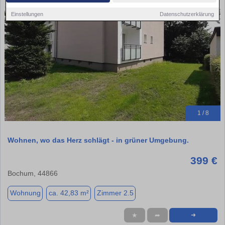
Einstellungen
Datenschutzerklärung
1 / 8
Wohnen, wo das Herz schlägt - in grüner Umgebung.
399 €
Bochum, 44866
Wohnung
ca. 42,83 m²
Zimmer 2.5
★
➦
➜